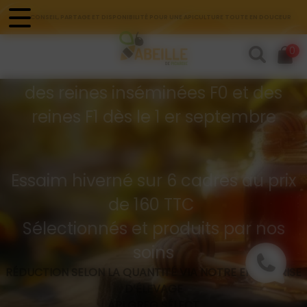
Panneau de gestion des cookies
CONSEIL, PARTAGE ET DISPONIBILITÉ POUR UNE APICULTURE TOUTE EN DOUCEUR
Commandes d'essaims
0
Buckfast hivernés
des reines inséminées F0 et des
reines F1 dès le 1 er septembre
Essaim hiverné sur 6 cadres au prix
de 160 TTC
Sélectionnés et produits par nos
soins
RÉDUCTION SELON LA QUANTITÉ VIA NOTRE ENTREPRISE
D’ÉLEVAGE
API GREG SÉLECT