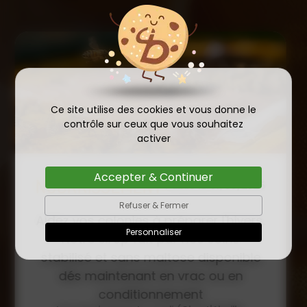
Ce site utilise des cookies et vous donne le
contrôle sur ceux que vous souhaitez
activer
Accepter & Continuer
COMMANDE D'ESSAIM
HIVERNÉ DE REINE
Refuser & Fermer
Publié le
INSÉMINÉE F0 ET F1 DÈS
23/01/2026
Personnaliser
MAINTENANT