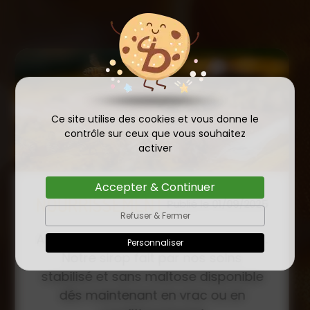
Ce site utilise des cookies et vous donne le
contrôle sur ceux que vous souhaitez
activer
Accepter & Continuer
COMMANDE D'ESSAIM
Refuser & Fermer
HIVERNÉ DE REINE
Publié le
Personnaliser
INSÉMINÉE F0 ET F1 DÈS
23/01/2026
MAINTENANT