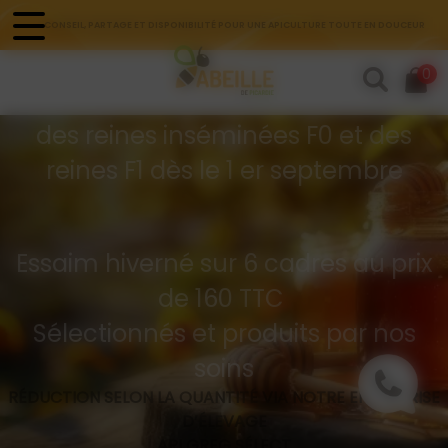
Panneau de gestion des cookies
CONSEIL, PARTAGE ET DISPONIBILITÉ POUR UNE APICULTURE TOUTE EN DOUCEUR
Commandes d'essaims
0
Buckfast hivernés
des reines inséminées F0 et des
reines F1 dès le 1 er septembre
Essaim hiverné sur 6 cadres au prix
de 160 TTC
Sélectionnés et produits par nos
soins
RÉDUCTION SELON LA QUANTITÉ VIA NOTRE ENTREPRISE
D’ÉLEVAGE
API GREG SÉLECT