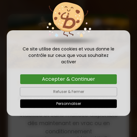
Ce site utilise des cookies et vous donne le
contrôle sur ceux que vous souhaitez
activer
Accepter & Continuer
COMMANDE D'ESSAIM
HIVERNÉ DE REINE
Refuser & Fermer
Publié le
INSÉMINÉE F0 ET F1 DÈS
23/01/2026
Personnaliser
MAINTENANT