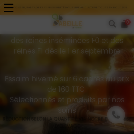
Panneau de gestion des cookies
CONSEIL, PARTAGE ET DISPONIBILITÉ POUR UNE APICULTURE TOUTE EN DOUCEUR
Commandes d'essaims
0
Buckfast hivernés
des reines inséminées F0 et des
reines F1 dès le 1 er septembre
Essaim hiverné sur 6 cadres au prix
de 160 TTC
Sélectionnés et produits par nos
soins
RÉDUCTION SELON LA QUANTITÉ VIA NOTRE ENTREPRISE
D’ÉLEVAGE
API GREG SÉLECT