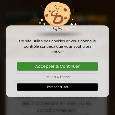
Ce site utilise des cookies et vous donne le
contrôle sur ceux que vous souhaitez
activer
Accepter & Continuer
COMMANDE D'ESSAIM
HIVERNÉ DE REINE
Refuser & Fermer
Publié le
INSÉMINÉE F0 ET F1 DÈS
23/01/2026
Personnaliser
MAINTENANT