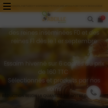
Panneau de gestion des cookies
CONSEIL, PARTAGE ET DISPONIBILITÉ POUR UNE APICULTURE TOUTE EN DOUCEUR
Commandes d'essaims
0
Buckfast hivernés
des reines inséminées F0 et des
reines F1 dès le 1 er septembre
Essaim hiverné sur 6 cadres au prix
de 160 TTC
Sélectionnés et produits par nos
soins
RÉDUCTION SELON LA QUANTITÉ VIA NOTRE ENTREPRISE
D’ÉLEVAGE
API GREG SÉLECT