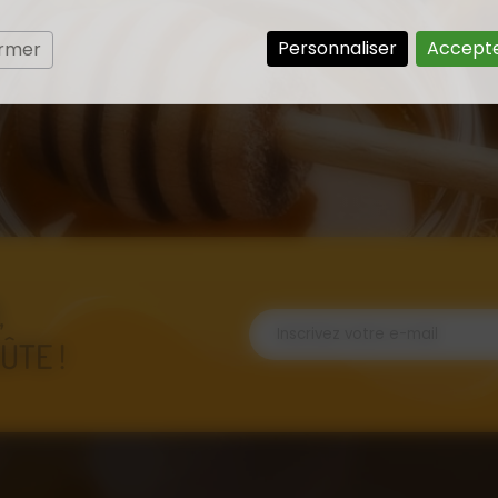
Personnaliser
Accepte
ermer
,
ÛTE !