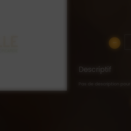
-
Descriptif
Pas de description pour 