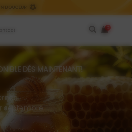
 EN DOUCEUR
0
ontact
IBLE DÉS MAINTENANT!
rnés
 er septembre