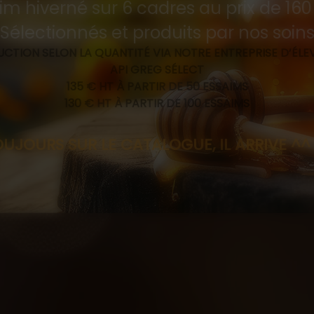
im hiverné sur 6 cadres au prix de 16
Sélectionnés et produits par nos soin
CTION SELON LA QUANTITÉ VIA NOTRE ENTREPRISE D’ÉL
API GREG SÉLECT
135 € HT À PARTIR DE 50 ESSAIMS
130 € HT À PARTIR DE 100 ESSAIMS
R LE CATALOGUE, IL ARRIVE ^^