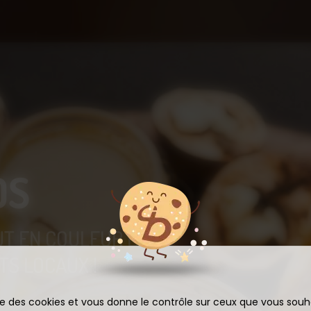
OS
UT EN COULEUR ET
S LOCAUX !
ise des cookies et vous donne le contrôle sur ceux que vous souh