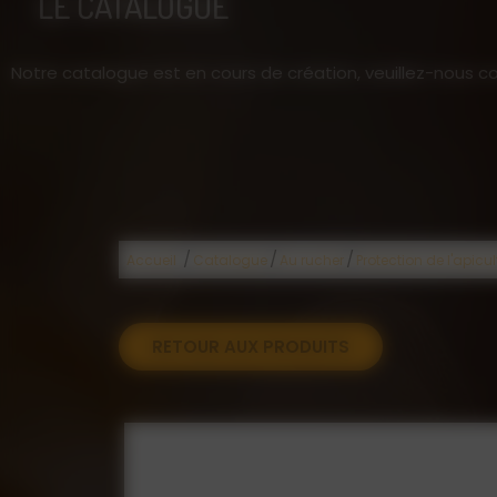
LE CATALOGUE
Notre catalogue est en cours de création, veuillez-nous co
/
/
/
Accueil
Catalogue
Au rucher
Protection de l'apicul
RETOUR AUX PRODUITS