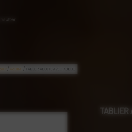
nsulter.
/
/
teur
Adulte
TABLIER ADULTE AVEC ABEILLE
TABLIER 