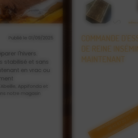
IVERNÉ
L'ABEILLE DE PI
Publié le
ET F1 DÈS
D'APICULTURE, 
23/01/2026
MIEL
Que vous soyez un apicu
vous trouverez chez L'Ab
pour vos abeilles : ruc
protection, matériel d'
... Retrouvez également 