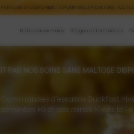
 PARTAGE ET DISPONIBILITÉ POUR UNE APICULTURE TOUTE
Notre savoir-faire
Stages et formations
C
R NOS SOINS SANS MALTOSE DISPON
mandes d'essaims Buckfast hive
nséminées F0 et des reines F1 dès le 1