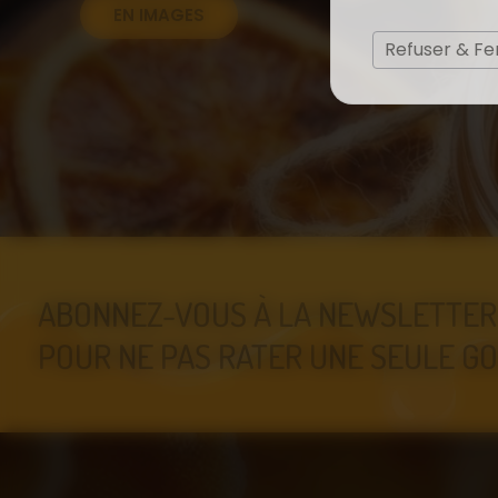
EN IMAGES
Refuser & F
ABONNEZ-VOUS À LA NEWSLETTER
POUR NE PAS RATER UNE SEULE GO