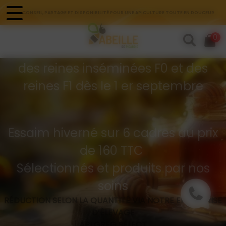
Panneau de gestion des cookies
CONSEIL, PARTAGE ET DISPONIBILITÉ POUR UNE APICULTURE TOUTE EN DOUCEUR
Commandes d'essaims
0
Buckfast hivernés
des reines inséminées F0 et des
reines F1 dès le 1 er septembre
Essaim hiverné sur 6 cadres au prix
de 160 TTC
Sélectionnés et produits par nos
soins
RÉDUCTION SELON LA QUANTITÉ VIA NOTRE ENTREPRISE
D’ÉLEVAGE
API GREG SÉLECT