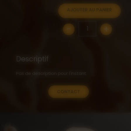
AJOUTER AU PANIER
-
+
1
Descriptif
Pas de description pour l'instant
CONTACT