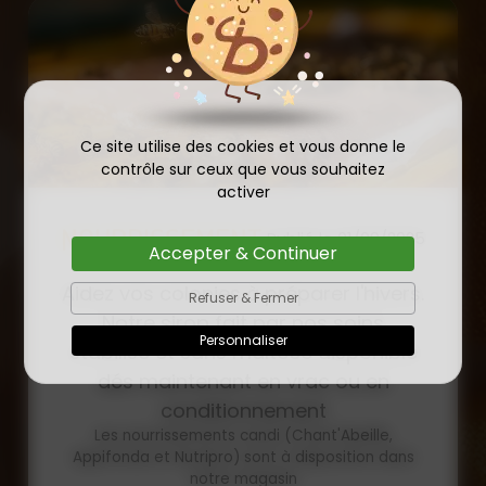
Ce site utilise des cookies et vous donne le
contrôle sur ceux que vous souhaitez
activer
COMMANDE D'ESSAIM
Accepter & Continuer
HIVERNÉ DE REINE
Publié le
Refuser & Fermer
INSÉMINÉE F0 ET F1 DÈS
23/01/2026
Personnaliser
MAINTENANT