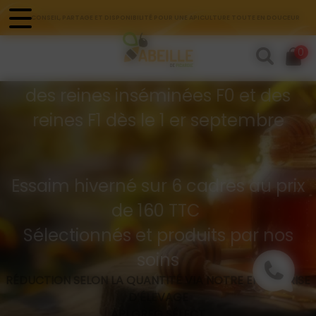
Panneau de gestion des cookies
CONSEIL, PARTAGE ET DISPONIBILITÉ POUR UNE APICULTURE TOUTE EN DOUCEUR
Commandes d'essaims
0
Buckfast hivernés
des reines inséminées F0 et des
reines F1 dès le 1 er septembre
Essaim hiverné sur 6 cadres au prix
de 160 TTC
Sélectionnés et produits par nos
soins
RÉDUCTION SELON LA QUANTITÉ VIA NOTRE ENTREPRISE
D’ÉLEVAGE
API GREG SÉLECT