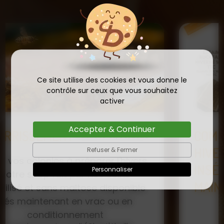
Ce site utilise des cookies et vous donne le
contrôle sur ceux que vous souhaitez
activer
Accepter & Continuer
COMMANDE D'ESSAIM
HIVERNÉ DE REINE
Refuser & Fermer
Publié le
INSÉMINÉE F0 ET F1 DÈS
23/01/2026
Personnaliser
MAINTENANT