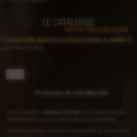
135 € HT À PARTIR DE 50 ESSAIMS
130 € HT À PARTIR DE 100 ESSAIMS
LE CATALOGUE
NOUS TRAVAILLONS
TOUJOURS SUR LE CATALOGUE, IL ARRIVE
Notre catalogue est en cours de création, veuillez-
nous consulter.
^^
Accueil
Producteur de miel Abbeville
Vous souhaitez
acheter du miel
ou d'autres produits
d'alimentation issus d'une production artisanale.
Votre producteur de miel vous propose un vaste choix