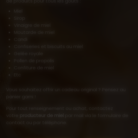
de produits pour tous les goûts :
Miel
Sirop
Vinaigre de miel
Moutarde de miel
Candi
Confiseries et biscuits au miel
Gelée royale
Pollen de propolis
Confiture de miel
etc
Vous souhaitez offrir un cadeau original ? Pensez au
panier garni !
Pour tout renseignement ou achat, contactez
votre
producteur de miel
par mail via le formulaire de
contact ou par téléphone.