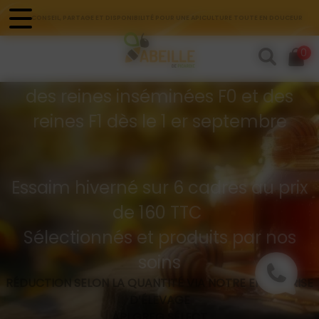
Panneau de gestion des cookies
CONSEIL, PARTAGE ET DISPONIBILITÉ POUR UNE APICULTURE TOUTE EN DOUCEUR
Commandes d'essaims
0
Buckfast hivernés
des reines inséminées F0 et des
reines F1 dès le 1 er septembre
Essaim hiverné sur 6 cadres au prix
de 160 TTC
Sélectionnés et produits par nos
soins
RÉDUCTION SELON LA QUANTITÉ VIA NOTRE ENTREPRISE
D’ÉLEVAGE
API GREG SÉLECT