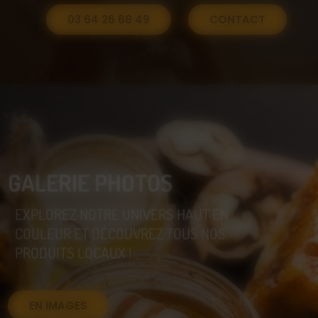
03 64 26 68 49
CONTACT
GALERIE PHOTOS
EXPLOREZ NOTRE UNIVERS HAUT EN
COULEUR ET DÉCOUVREZ TOUS NOS
PRODUITS LOCAUX !
EN IMAGES