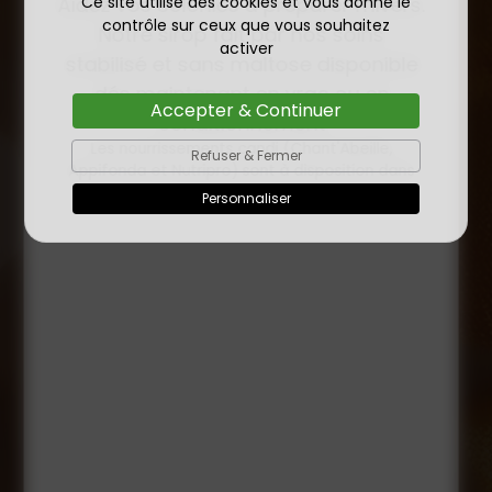
Ce site utilise des cookies et vous donne le
INSÉMINÉE F0 ET F1 DÈS
23/01/2026
contrôle sur ceux que vous souhaitez
activer
MAINTENANT
Accepter & Continuer
Refuser & Fermer
Personnaliser