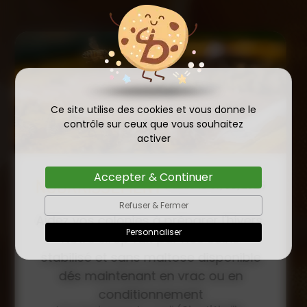
Ce site utilise des cookies et vous donne le
contrôle sur ceux que vous souhaitez
activer
Accepter & Continuer
COMMANDE D'ESSAIM
HIVERNÉ DE REINE
Refuser & Fermer
Publié le
INSÉMINÉE F0 ET F1 DÈS
23/01/2026
Personnaliser
MAINTENANT