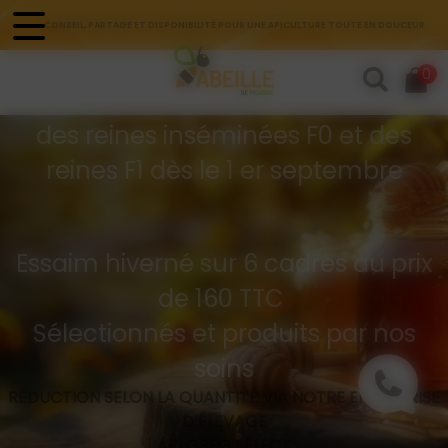
Panneau de gestion des cookies
CONSEIL, PARTAGE ET DISPONIBILITÉ POUR UNE APICULTURE TOUTE EN DOUCEUR
Commandes d'essaims
0
Buckfast hivernés
des reines inséminées F0 et des
reines F1 dès le 1 er septembre
Essaim hiverné sur 6 cadres au prix
de 160 TTC
Sélectionnés et produits par nos
soins
RÉDUCTION SELON LA QUANTITÉ VIA NOTRE ENTREPRISE
D’ÉLEVAGE
API GREG SÉLECT