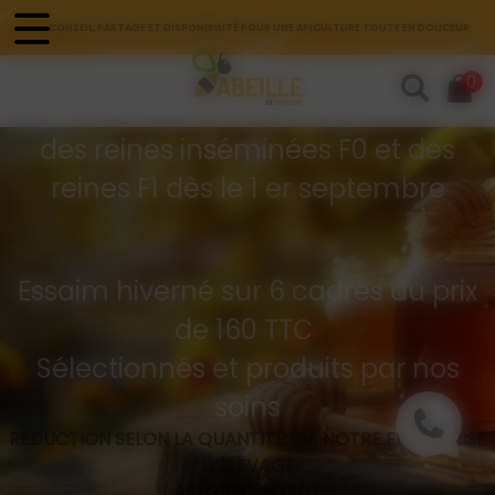
Panneau de gestion des cookies
CONSEIL, PARTAGE ET DISPONIBILITÉ POUR UNE APICULTURE TOUTE EN DOUCEUR
Commandes d'essaims
0
Buckfast hivernés
des reines inséminées F0 et des
reines F1 dès le 1 er septembre
Essaim hiverné sur 6 cadres au prix
de 160 TTC
Sélectionnés et produits par nos
soins
RÉDUCTION SELON LA QUANTITÉ VIA NOTRE ENTREPRISE
D’ÉLEVAGE
API GREG SÉLECT