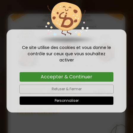
Ce site utilise des cookies et vous donne le
contrôle sur ceux que vous souhaitez
activer
Accepter & Continuer
COMMANDE D'ESSAIM
HIVERNÉ DE REINE
Refuser & Fermer
Publié le
INSÉMINÉE F0 ET F1 DÈS
23/01/2026
Personnaliser
MAINTENANT