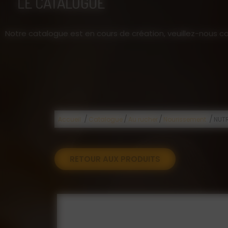
LE CATALOGUE
Notre catalogue est en cours de création, veuillez-nous co
/
/
/
/
Accueil
Catalogue
Au rucher
Nourissement
NUTR
RETOUR AUX PRODUITS