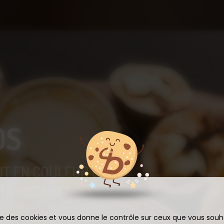
OS
UT EN COULEUR ET
S LOCAUX !
ise des cookies et vous donne le contrôle sur ceux que vous souh