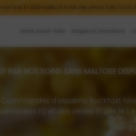
 PARTAGE ET DISPONIBILITÉ POUR UNE APICULTURE TOUTE
Notre savoir-faire
Stages et formations
C
R NOS SOINS SANS MALTOSE DISPON
mandes d'essaims Buckfast hive
nséminées F0 et des reines F1 dès le 1