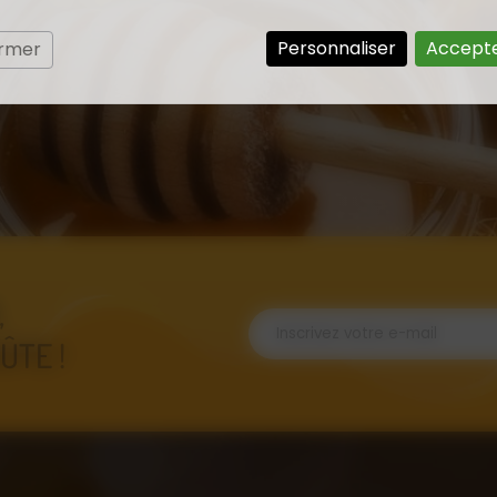
Personnaliser
Accepte
ermer
,
ÛTE !