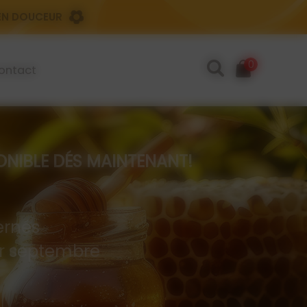
 EN DOUCEUR
0
ontact
IBLE DÉS MAINTENANT!
rnés
 er septembre