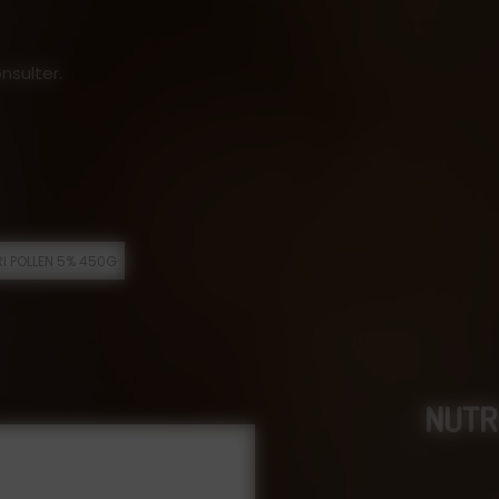
nsulter.
I POLLEN 5% 450G
NUTR