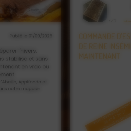
IVERNÉ
L'ABEILLE DE PI
Publié le
ET F1 DÈS
D'APICULTURE, 
23/01/2026
MIEL
Que vous soyez un apicu
vous trouverez chez L'Ab
pour vos abeilles : ruc
protection, matériel d'
... Retrouvez également 