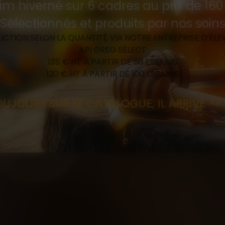
im hiverné sur 6 cadres au prix de 16
Sélectionnés et produits par nos soin
CTION SELON LA QUANTITÉ VIA NOTRE ENTREPRISE D’ÉL
API GREG SÉLECT
135 € HT À PARTIR DE 50 ESSAIMS
130 € HT À PARTIR DE 100 ESSAIMS
R LE CATALOGUE, IL ARRIVE ^^