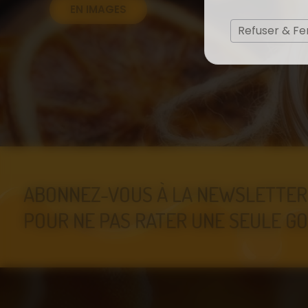
EN IMAGES
Refuser & F
ABONNEZ-VOUS À LA NEWSLETTER
POUR NE PAS RATER UNE SEULE GO