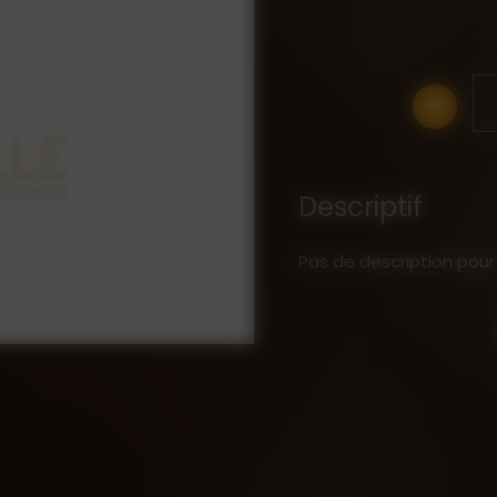
-
Descriptif
Pas de description pour 