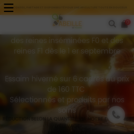
Panneau de gestion des cookies
CONSEIL, PARTAGE ET DISPONIBILITÉ POUR UNE APICULTURE TOUTE EN DOUCEUR
Commandes d'essaims
0
Buckfast hivernés
des reines inséminées F0 et des
reines F1 dès le 1 er septembre
Essaim hiverné sur 6 cadres au prix
de 160 TTC
Sélectionnés et produits par nos
soins
RÉDUCTION SELON LA QUANTITÉ VIA NOTRE ENTREPRISE
D’ÉLEVAGE
API GREG SÉLECT