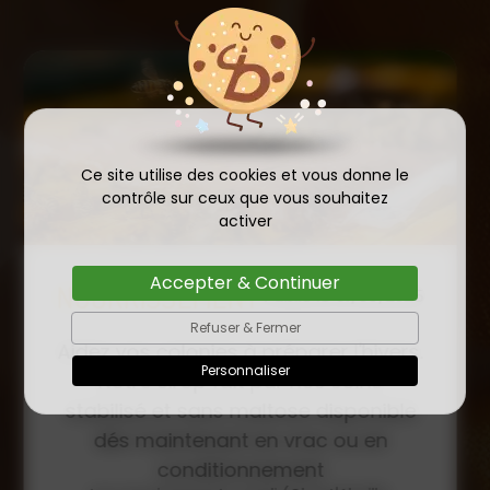
Ce site utilise des cookies et vous donne le
contrôle sur ceux que vous souhaitez
activer
Accepter & Continuer
COMMANDE D'ESSAIM
HIVERNÉ DE REINE
Refuser & Fermer
Publié le
INSÉMINÉE F0 ET F1 DÈS
23/01/2026
Personnaliser
MAINTENANT