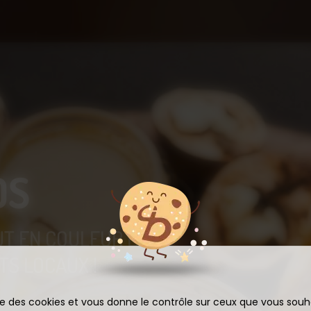
OS
UT EN COULEUR ET
S LOCAUX !
ise des cookies et vous donne le contrôle sur ceux que vous souh