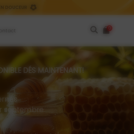
 EN DOUCEUR
0
ontact
IBLE DÉS MAINTENANT!
rnés
 er septembre