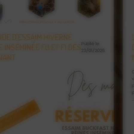
IVERNÉ
L'ABEILLE DE PI
Publié le
ET F1 DÈS
D'APICULTURE, 
23/01/2026
MIEL
Que vous soyez un apicu
vous trouverez chez L'Ab
pour vos abeilles : ruc
protection, matériel d'
... Retrouvez également 