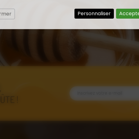
Personnaliser
Accepte
ermer
,
ÛTE !