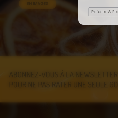
EN IMAGES
Refuser & F
ABONNEZ-VOUS À LA NEWSLETTER
POUR NE PAS RATER UNE SEULE GO