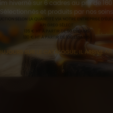
im hiverné sur 6 cadres au prix de 16
Sélectionnés et produits par nos soin
CTION SELON LA QUANTITÉ VIA NOTRE ENTREPRISE D’ÉL
API GREG SÉLECT
135 € HT À PARTIR DE 50 ESSAIMS
130 € HT À PARTIR DE 100 ESSAIMS
R LE CATALOGUE, IL ARRIVE ^^