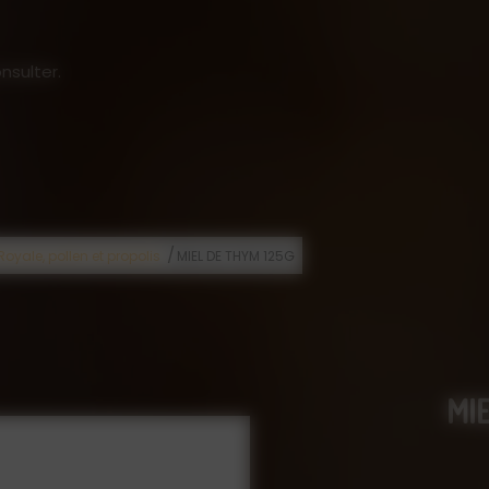
nsulter.
/
 Royale, pollen et propolis
MIEL DE THYM 125G
MI