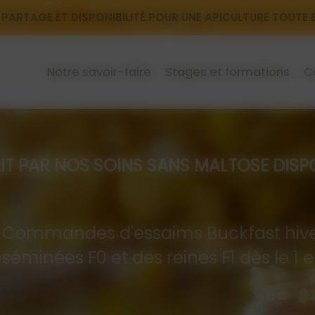
 PARTAGE ET DISPONIBILITÉ POUR UNE APICULTURE TOUTE
Notre savoir-faire
Stages et formations
C
R NOS SOINS SANS MALTOSE DISPON
mandes d'essaims Buckfast hive
nséminées F0 et des reines F1 dès le 1