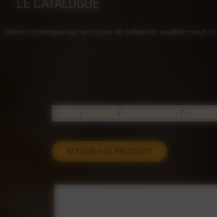
LE CATALOGUE
Notre catalogue est en cours de création, veuillez-nous co
/
/
/
Accueil
Catalogue
Produit de la Ruche
Miel, gelée
RETOUR AUX PRODUITS