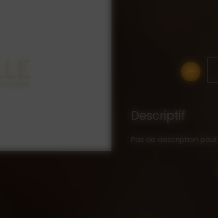
-
Descriptif
Pas de description pour 