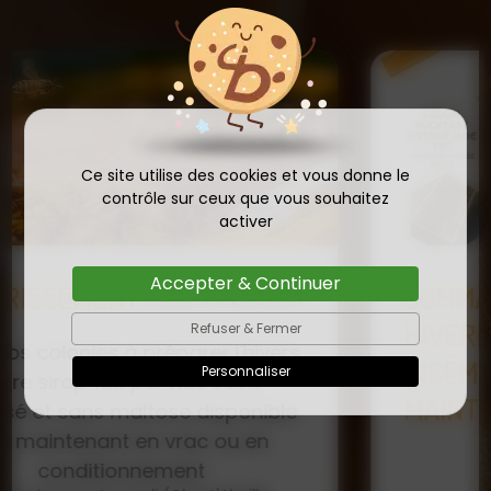
Ce site utilise des cookies et vous donne le
contrôle sur ceux que vous souhaitez
activer
Accepter & Continuer
COMMANDE D'ESSAIM
HIVERNÉ DE REINE
Refuser & Fermer
Publié le
INSÉMINÉE F0 ET F1 DÈS
23/01/2026
Personnaliser
MAINTENANT