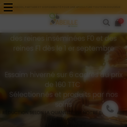
Panneau de gestion des cookies
CONSEIL, PARTAGE ET DISPONIBILITÉ POUR UNE APICULTURE TOUTE EN DOUCEUR
Commandes d'essaims
0
Buckfast hivernés
des reines inséminées F0 et des
reines F1 dès le 1 er septembre
Essaim hiverné sur 6 cadres au prix
de 160 TTC
Sélectionnés et produits par nos
soins
RÉDUCTION SELON LA QUANTITÉ VIA NOTRE ENTREPRISE
D’ÉLEVAGE
API GREG SÉLECT