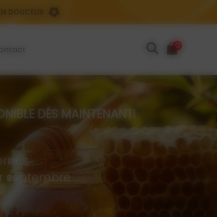
 EN DOUCEUR
0
ontact
IBLE DÉS MAINTENANT!
rnés
 er septembre