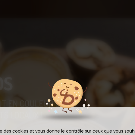
OS
UT EN COULEUR ET
S LOCAUX !
ise des cookies et vous donne le contrôle sur ceux que vous souh