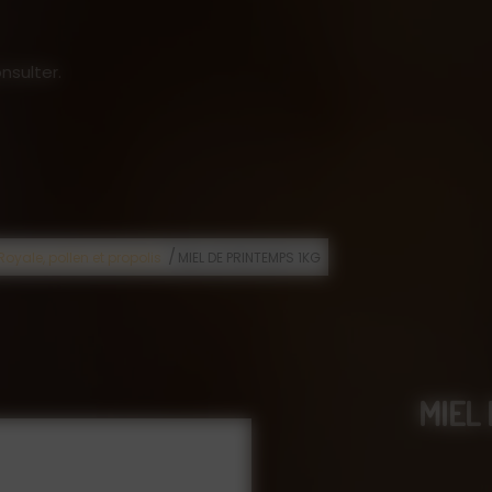
nsulter.
/
 Royale, pollen et propolis
MIEL DE PRINTEMPS 1KG
MIEL 