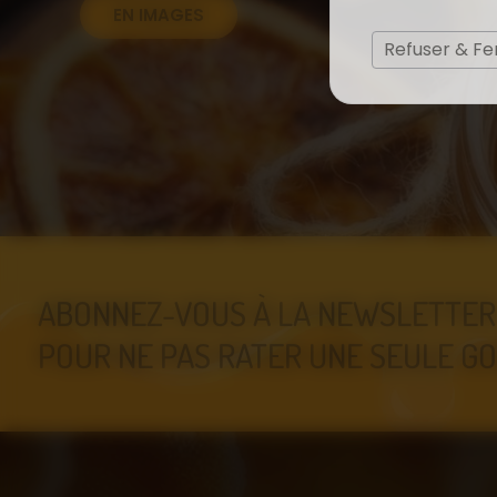
EN IMAGES
Refuser & F
ABONNEZ-VOUS À LA NEWSLETTER
POUR NE PAS RATER UNE SEULE GO