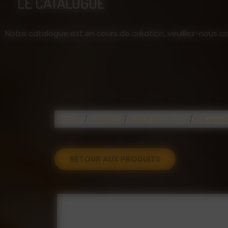
LE CATALOGUE
Notre catalogue est en cours de création, veuillez-nous co
/
/
/
Accueil
Catalogue
Produit de la Ruche
Miel, gelée
RETOUR AUX PRODUITS