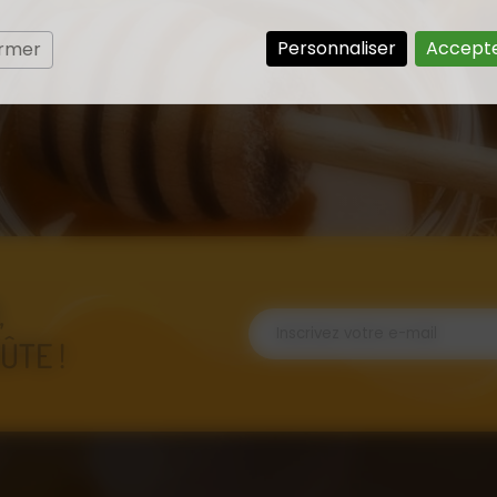
Personnaliser
Accepte
ermer
,
ÛTE !