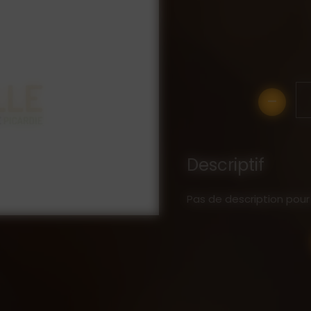
-
Descriptif
Pas de description pour 