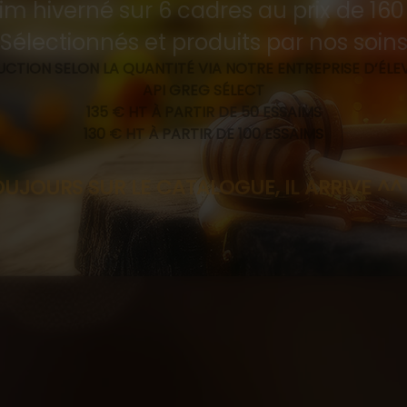
im hiverné sur 6 cadres au prix de 16
Sélectionnés et produits par nos soin
CTION SELON LA QUANTITÉ VIA NOTRE ENTREPRISE D’ÉL
API GREG SÉLECT
135 € HT À PARTIR DE 50 ESSAIMS
130 € HT À PARTIR DE 100 ESSAIMS
R LE CATALOGUE, IL ARRIVE ^^