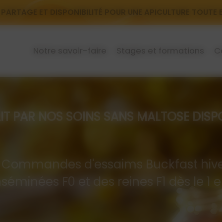
 PARTAGE ET DISPONIBILITÉ POUR UNE APICULTURE TOUTE
Notre savoir-faire
Stages et formations
C
R NOS SOINS SANS MALTOSE DISPON
mandes d'essaims Buckfast hive
nséminées F0 et des reines F1 dès le 1