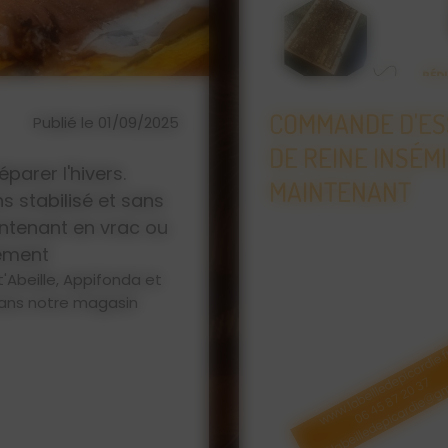
IVERNÉ
L'ABEILLE DE PI
Publié le
ET F1 DÈS
D'APICULTURE, 
23/01/2026
MIEL
Que vous soyez un apicu
vous trouverez chez L'Ab
pour vos abeilles : ruc
protection, matériel d'
... Retrouvez également 