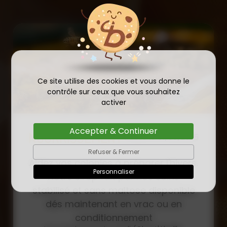
Ce site utilise des cookies et vous donne le
contrôle sur ceux que vous souhaitez
activer
Accepter & Continuer
COMMANDE D'ESSAIM
HIVERNÉ DE REINE
Refuser & Fermer
Publié le
INSÉMINÉE F0 ET F1 DÈS
23/01/2026
Personnaliser
MAINTENANT