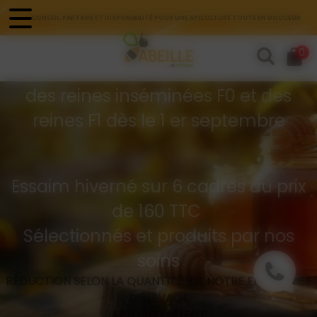
Panneau de gestion des cookies
CONSEIL, PARTAGE ET DISPONIBILITÉ POUR UNE APICULTURE TOUTE EN DOUCEUR
Commandes d'essaims
0
Buckfast hivernés
des reines inséminées F0 et des
reines F1 dès le 1 er septembre
Essaim hiverné sur 6 cadres au prix
de 160 TTC
Sélectionnés et produits par nos
soins
RÉDUCTION SELON LA QUANTITÉ VIA NOTRE ENTREPRISE
D’ÉLEVAGE
API GREG SÉLECT