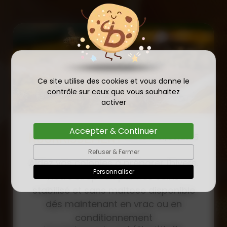
Ce site utilise des cookies et vous donne le
contrôle sur ceux que vous souhaitez
activer
Accepter & Continuer
COMMANDE D'ESSAIM
HIVERNÉ DE REINE
Refuser & Fermer
Publié le
INSÉMINÉE F0 ET F1 DÈS
23/01/2026
Personnaliser
MAINTENANT