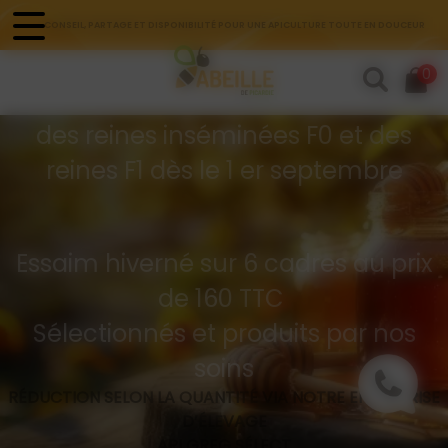
Panneau de gestion des cookies
CONSEIL, PARTAGE ET DISPONIBILITÉ POUR UNE APICULTURE TOUTE EN DOUCEUR
Commandes d'essaims
0
Buckfast hivernés
des reines inséminées F0 et des
reines F1 dès le 1 er septembre
Essaim hiverné sur 6 cadres au prix
de 160 TTC
Sélectionnés et produits par nos
soins
RÉDUCTION SELON LA QUANTITÉ VIA NOTRE ENTREPRISE
D’ÉLEVAGE
API GREG SÉLECT