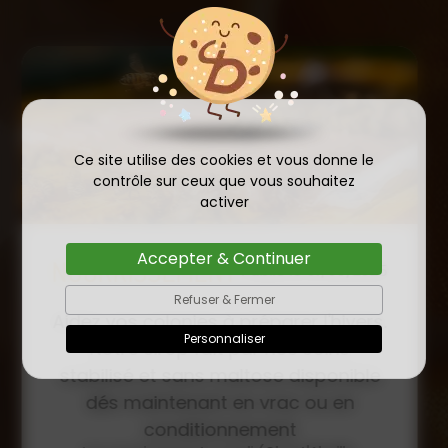
Ce site utilise des cookies et vous donne le
contrôle sur ceux que vous souhaitez
activer
Accepter & Continuer
COMMANDE D'ESSAIM
HIVERNÉ DE REINE
Refuser & Fermer
Publié le
INSÉMINÉE F0 ET F1 DÈS
23/01/2026
Personnaliser
MAINTENANT