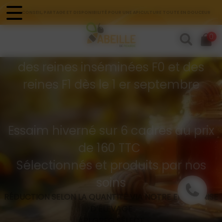
Panneau de gestion des cookies
CONSEIL, PARTAGE ET DISPONIBILITÉ POUR UNE APICULTURE TOUTE EN DOUCEUR
Commandes d'essaims
0
Buckfast hivernés
des reines inséminées F0 et des
reines F1 dès le 1 er septembre
Essaim hiverné sur 6 cadres au prix
de 160 TTC
Sélectionnés et produits par nos
soins
RÉDUCTION SELON LA QUANTITÉ VIA NOTRE ENTREPRISE
D’ÉLEVAGE
API GREG SÉLECT