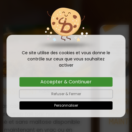
Ce site utilise des cookies et vous donne le
contrôle sur ceux que vous souhaitez
activer
Accepter & Continuer
COMMANDE D'ESSAIM
Refuser & Fermer
HIVERNÉ DE REINE
Publié le
Personnaliser
INSÉMINÉE F0 ET F1 DÈS
23/01/2026
MAINTENANT