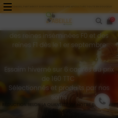
Panneau de gestion des cookies
CONSEIL, PARTAGE ET DISPONIBILITÉ POUR UNE APICULTURE TOUTE EN DOUCEUR
Commandes d'essaims
0
Buckfast hivernés
des reines inséminées F0 et des
reines F1 dès le 1 er septembre
Essaim hiverné sur 6 cadres au prix
de 160 TTC
Sélectionnés et produits par nos
soins
RÉDUCTION SELON LA QUANTITÉ VIA NOTRE ENTREPRISE
D’ÉLEVAGE
API GREG SÉLECT