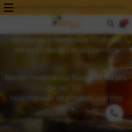
Panneau de gestion des cookies
CONSEIL, PARTAGE ET DISPONIBILITÉ POUR UNE APICULTURE TOUTE EN DOUCEUR
Commandes d'essaims
0
Buckfast hivernés
des reines inséminées F0 et des
reines F1 dès le 1 er septembre
Essaim hiverné sur 6 cadres au prix
de 160 TTC
Sélectionnés et produits par nos
soins
RÉDUCTION SELON LA QUANTITÉ VIA NOTRE ENTREPRISE
D’ÉLEVAGE
API GREG SÉLECT