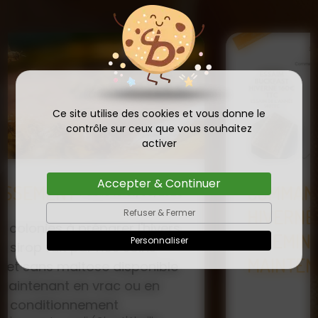
Ce site utilise des cookies et vous donne le
contrôle sur ceux que vous souhaitez
activer
Accepter & Continuer
COMMANDE D'ESSAIM
HIVERNÉ DE REINE
Refuser & Fermer
Publié le
INSÉMINÉE F0 ET F1 DÈS
23/01/2026
Personnaliser
MAINTENANT