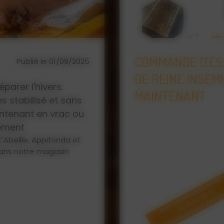
IVERNÉ
L'ABEILLE DE PI
Publié le
ET F1 DÈS
D'APICULTURE, 
23/01/2026
MIEL
Que vous soyez un apicu
vous trouverez chez L'Ab
pour vos abeilles : ruc
protection, matériel d'
... Retrouvez également 