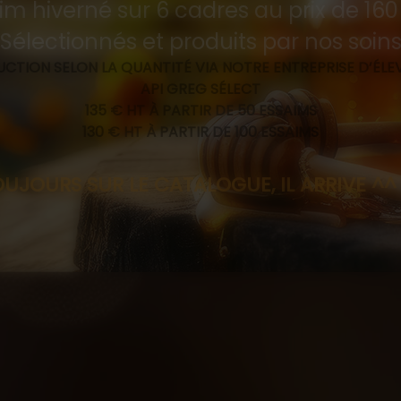
im hiverné sur 6 cadres au prix de 16
Sélectionnés et produits par nos soin
CTION SELON LA QUANTITÉ VIA NOTRE ENTREPRISE D’ÉL
API GREG SÉLECT
135 € HT À PARTIR DE 50 ESSAIMS
130 € HT À PARTIR DE 100 ESSAIMS
R LE CATALOGUE, IL ARRIVE ^^