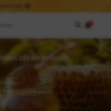
 EN DOUCEUR
0
ontact
IBLE DÉS MAINTENANT!
rnés
 er septembre