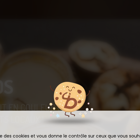
OS
UT EN COULEUR ET
S LOCAUX !
ise des cookies et vous donne le contrôle sur ceux que vous souh