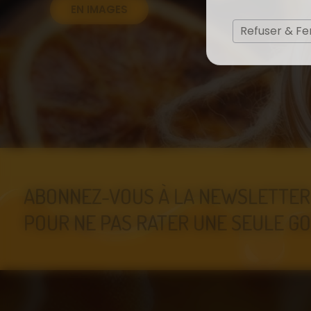
EN IMAGES
Refuser & F
ABONNEZ-VOUS À LA NEWSLETTER
POUR NE PAS RATER UNE SEULE GO