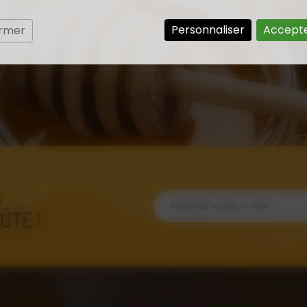
Personnaliser
Accepte
ermer
,
ÛTE !