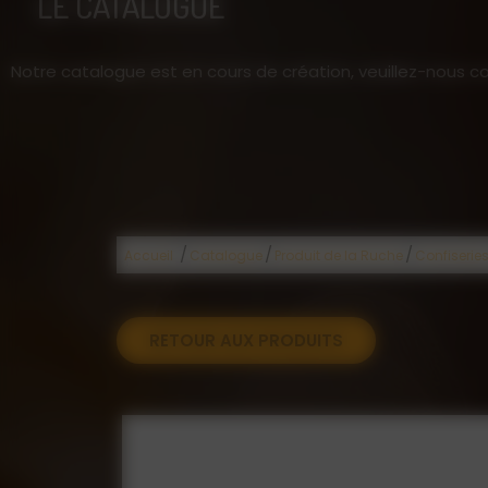
LE CATALOGUE
Notre catalogue est en cours de création, veuillez-nous co
/
/
/
Accueil
Catalogue
Produit de la Ruche
Confiserie
RETOUR AUX PRODUITS