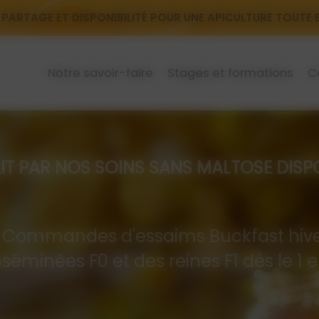
 PARTAGE ET DISPONIBILITÉ POUR UNE APICULTURE TOUTE
Notre savoir-faire
Stages et formations
C
R NOS SOINS SANS MALTOSE DISPON
mandes d'essaims Buckfast hive
nséminées F0 et des reines F1 dès le 1