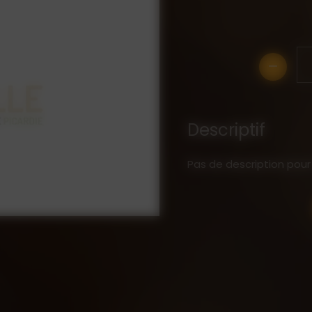
-
Descriptif
Pas de description pour 