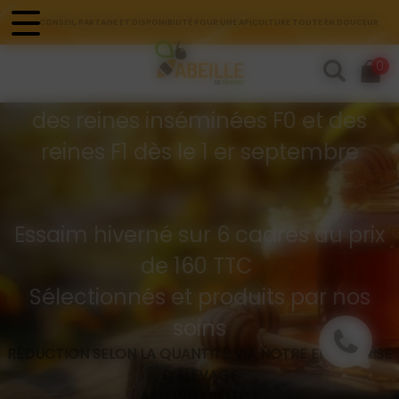
Panneau de gestion des cookies
CONSEIL, PARTAGE ET DISPONIBILITÉ POUR UNE APICULTURE TOUTE EN DOUCEUR
Commandes d'essaims
0
Buckfast hivernés
des reines inséminées F0 et des
reines F1 dès le 1 er septembre
Essaim hiverné sur 6 cadres au prix
de 160 TTC
Sélectionnés et produits par nos
soins
RÉDUCTION SELON LA QUANTITÉ VIA NOTRE ENTREPRISE
D’ÉLEVAGE
API GREG SÉLECT