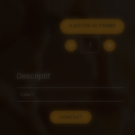
AJOUTER AU PANIER
-
+
1
Descriptif
Taille7
CONTACT