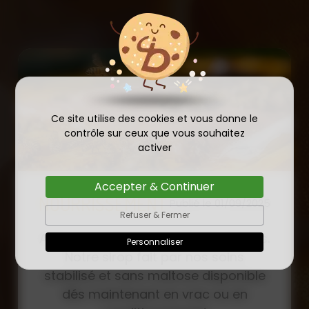
Ce site utilise des cookies et vous donne le
contrôle sur ceux que vous souhaitez
activer
Accepter & Continuer
COMMANDE D'ESSAIM
Refuser & Fermer
HIVERNÉ DE REINE
Publié le
Personnaliser
INSÉMINÉE F0 ET F1 DÈS
23/01/2026
MAINTENANT