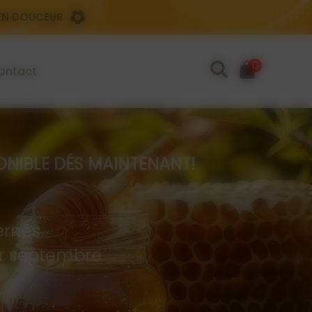
 EN DOUCEUR
0
ontact
IBLE DÉS MAINTENANT!
rnés
 er septembre