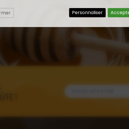
Personnaliser
Accepte
ermer
,
ÛTE !