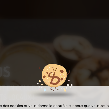
OS
UT EN COULEUR ET
S LOCAUX !
ise des cookies et vous donne le contrôle sur ceux que vous souh