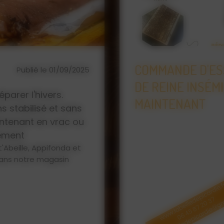
IVERNÉ
L'ABEILLE DE PI
Publié le
ET F1 DÈS
D'APICULTURE, 
23/01/2026
MIEL
Que vous soyez un apicu
vous trouverez chez L'Ab
pour vos abeilles : ruc
protection, matériel d'
... Retrouvez également 