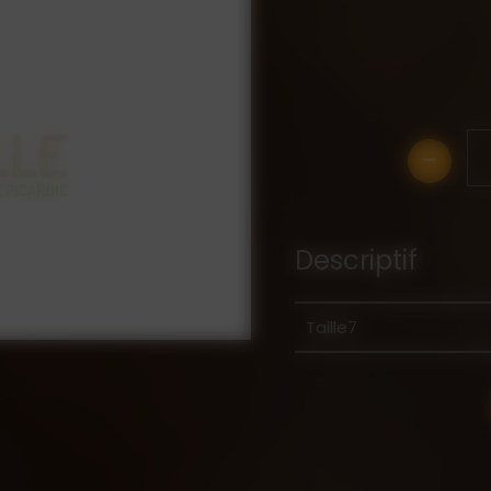
-
Descriptif
Taille7