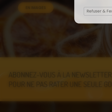
EN IMAGES
Refuser & F
ABONNEZ-VOUS À LA NEWSLETTER
POUR NE PAS RATER UNE SEULE GO