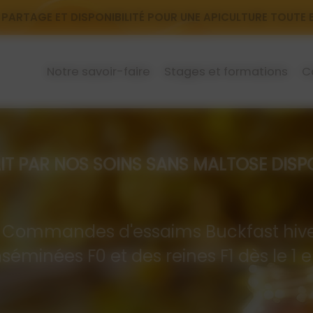
 PARTAGE ET DISPONIBILITÉ POUR UNE APICULTURE TOUTE
Notre savoir-faire
Stages et formations
C
R NOS SOINS SANS MALTOSE DISPON
mandes d'essaims Buckfast hive
nséminées F0 et des reines F1 dès le 1