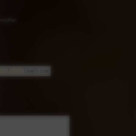
nsulter.
/
/
teur
Adulte
GANTS CUIR