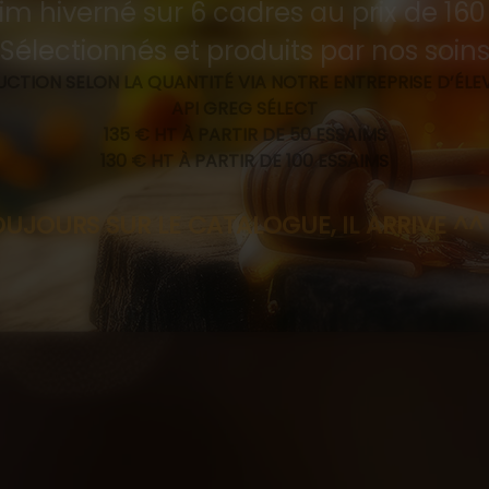
im hiverné sur 6 cadres au prix de 16
Sélectionnés et produits par nos soin
CTION SELON LA QUANTITÉ VIA NOTRE ENTREPRISE D’ÉL
API GREG SÉLECT
135 € HT À PARTIR DE 50 ESSAIMS
130 € HT À PARTIR DE 100 ESSAIMS
R LE CATALOGUE, IL ARRIVE ^^