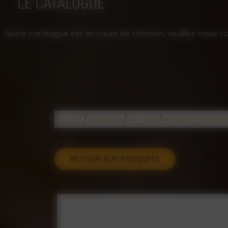
LE CATALOGUE
Notre catalogue est en cours de création, veuillez-nous co
/
/
/
Accueil
Catalogue
Au rucher
Protection de l'apicul
RETOUR AUX PRODUITS