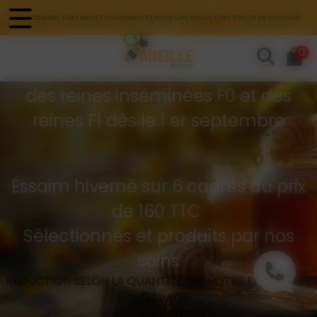
Panneau de gestion des cookies
CONSEIL, PARTAGE ET DISPONIBILITÉ POUR UNE APICULTURE TOUTE EN DOUCEUR
Commandes d'essaims
0
Buckfast hivernés
des reines inséminées F0 et des
reines F1 dès le 1 er septembre
Essaim hiverné sur 6 cadres au prix
de 160 TTC
Sélectionnés et produits par nos
soins
RÉDUCTION SELON LA QUANTITÉ VIA NOTRE ENTREPRISE
D’ÉLEVAGE
API GREG SÉLECT