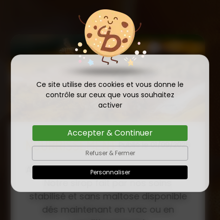
Ce site utilise des cookies et vous donne le
contrôle sur ceux que vous souhaitez
activer
Accepter & Continuer
COMMANDE D'ESSAIM
Refuser & Fermer
HIVERNÉ DE REINE
Publié le
Personnaliser
INSÉMINÉE F0 ET F1 DÈS
23/01/2026
MAINTENANT