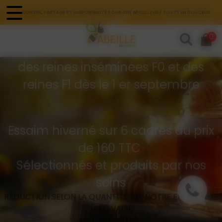
Panneau de gestion des cookies
CONSEIL, PARTAGE ET DISPONIBILITÉ POUR UNE APICULTURE TOUTE EN DOUCEUR
Commandes d'essaims
0
Buckfast hivernés
des reines inséminées F0 et des
reines F1 dès le 1 er septembre
Essaim hiverné sur 6 cadres au prix
de 160 TTC
Sélectionnés et produits par nos
soins
RÉDUCTION SELON LA QUANTITÉ VIA NOTRE ENTREPRISE
D’ÉLEVAGE
API GREG SÉLECT