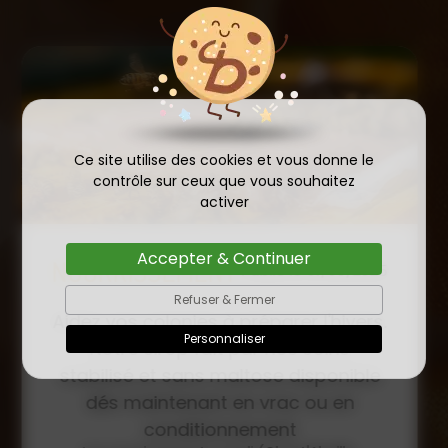
Ce site utilise des cookies et vous donne le
contrôle sur ceux que vous souhaitez
activer
Accepter & Continuer
COMMANDE D'ESSAIM
HIVERNÉ DE REINE
Refuser & Fermer
Publié le
INSÉMINÉE F0 ET F1 DÈS
23/01/2026
Personnaliser
MAINTENANT