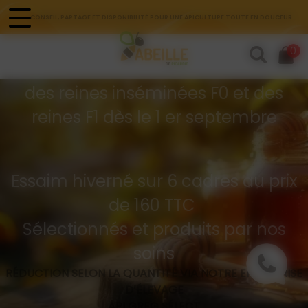
Panneau de gestion des cookies
CONSEIL, PARTAGE ET DISPONIBILITÉ POUR UNE APICULTURE TOUTE EN DOUCEUR
Commandes d'essaims
0
Buckfast hivernés
des reines inséminées F0 et des
reines F1 dès le 1 er septembre
Essaim hiverné sur 6 cadres au prix
de 160 TTC
Sélectionnés et produits par nos
soins
RÉDUCTION SELON LA QUANTITÉ VIA NOTRE ENTREPRISE
D’ÉLEVAGE
API GREG SÉLECT