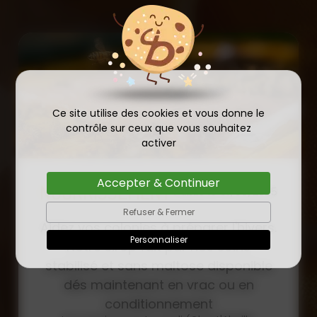
Ce site utilise des cookies et vous donne le
contrôle sur ceux que vous souhaitez
activer
Accepter & Continuer
COMMANDE D'ESSAIM
HIVERNÉ DE REINE
Refuser & Fermer
Publié le
INSÉMINÉE F0 ET F1 DÈS
23/01/2026
Personnaliser
MAINTENANT