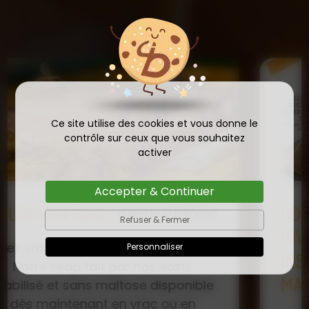
Ce site utilise des cookies et vous donne le
contrôle sur ceux que vous souhaitez
activer
Accepter & Continuer
COMMANDE D'ESSAIM
Refuser & Fermer
HIVERNÉ DE REINE
Publié le
Personnaliser
INSÉMINÉE F0 ET F1 DÈS
23/01/2026
MAINTENANT