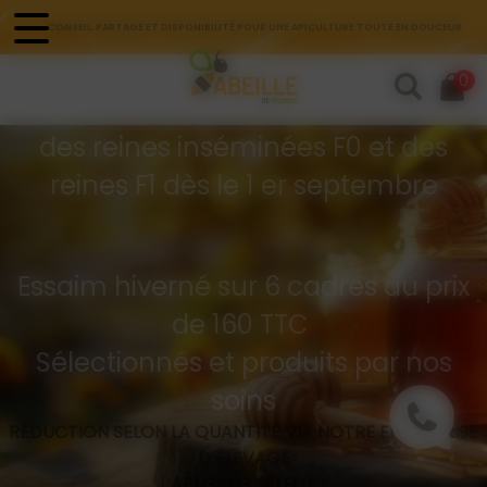
Panneau de gestion des cookies
CONSEIL, PARTAGE ET DISPONIBILITÉ POUR UNE APICULTURE TOUTE EN DOUCEUR
Commandes d'essaims
0
Buckfast hivernés
des reines inséminées F0 et des
reines F1 dès le 1 er septembre
Essaim hiverné sur 6 cadres au prix
de 160 TTC
Sélectionnés et produits par nos
soins
RÉDUCTION SELON LA QUANTITÉ VIA NOTRE ENTREPRISE
D’ÉLEVAGE
API GREG SÉLECT