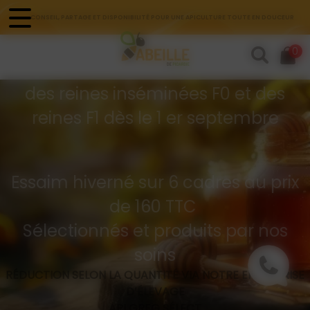
Panneau de gestion des cookies
CONSEIL, PARTAGE ET DISPONIBILITÉ POUR UNE APICULTURE TOUTE EN DOUCEUR
Commandes d'essaims
0
Buckfast hivernés
des reines inséminées F0 et des
reines F1 dès le 1 er septembre
Essaim hiverné sur 6 cadres au prix
de 160 TTC
Sélectionnés et produits par nos
soins
RÉDUCTION SELON LA QUANTITÉ VIA NOTRE ENTREPRISE
D’ÉLEVAGE
API GREG SÉLECT