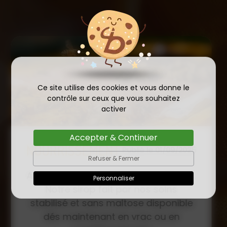
Ce site utilise des cookies et vous donne le
contrôle sur ceux que vous souhaitez
activer
Accepter & Continuer
COMMANDE D'ESSAIM
Refuser & Fermer
HIVERNÉ DE REINE
Publié le
Personnaliser
INSÉMINÉE F0 ET F1 DÈS
23/01/2026
MAINTENANT