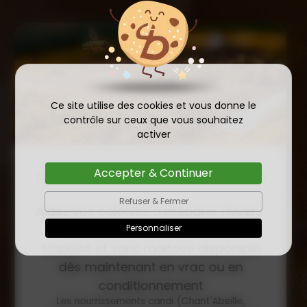
Ce site utilise des cookies et vous donne le
contrôle sur ceux que vous souhaitez
activer
Accepter & Continuer
COMMANDE D'ESSAIM
HIVERNÉ DE REINE
Refuser & Fermer
Publié le
INSÉMINÉE F0 ET F1 DÈS
23/01/2026
Personnaliser
MAINTENANT