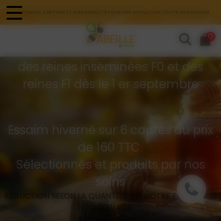
Panneau de gestion des cookies
CONSEIL, PARTAGE ET DISPONIBILITÉ POUR UNE APICULTURE TOUTE EN DOUCEUR
Commandes d'essaims
0
Buckfast hivernés
des reines inséminées F0 et des
reines F1 dès le 1 er septembre
Essaim hiverné sur 6 cadres au prix
de 160 TTC
Sélectionnés et produits par nos
soins
RÉDUCTION SELON LA QUANTITÉ VIA NOTRE ENTREPRISE
D’ÉLEVAGE
API GREG SÉLECT