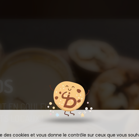
OS
UT EN COULEUR ET
S LOCAUX !
ise des cookies et vous donne le contrôle sur ceux que vous souh