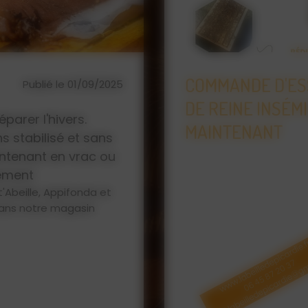
IVERNÉ
L'ABEILLE DE PI
Publié le
ET F1 DÈS
D'APICULTURE, 
23/01/2026
MIEL
Que vous soyez un apicu
vous trouverez chez L'Ab
pour vos abeilles : ruc
protection, matériel d'
... Retrouvez également 