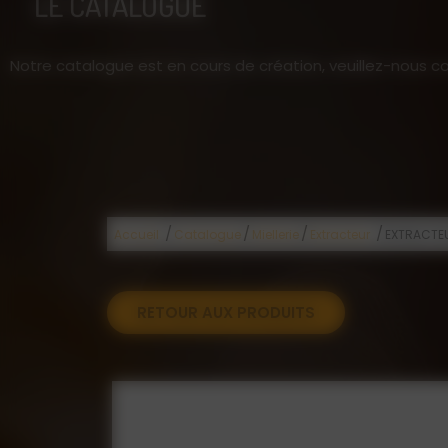
LE CATALOGUE
Notre catalogue est en cours de création, veuillez-nous co
/
/
/
/
Accueil
Catalogue
Miellerie
Extracteur
EXTRACTEU
RETOUR AUX PRODUITS