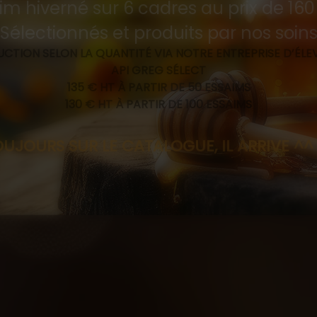
im hiverné sur 6 cadres au prix de 16
Sélectionnés et produits par nos soin
CTION SELON LA QUANTITÉ VIA NOTRE ENTREPRISE D’ÉL
API GREG SÉLECT
135 € HT À PARTIR DE 50 ESSAIMS
130 € HT À PARTIR DE 100 ESSAIMS
R LE CATALOGUE, IL ARRIVE ^^