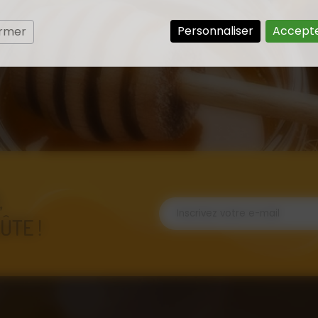
Personnaliser
Accepte
ermer
,
ÛTE !