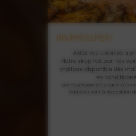
COMMANDE D'ESSAIM H
 le 01/09/2025
DE REINE INSÉMINÉE F0 
ivers.
MAINTENANT
sé et sans
en vrac ou
ppifonda et
 magasin