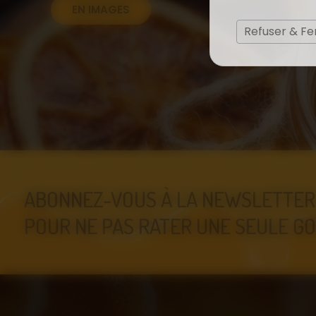
EN IMAGES
Refuser & F
ABONNEZ-VOUS À LA NEWSLETTER
POUR NE PAS RATER UNE SEULE GO