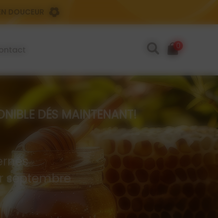
 EN DOUCEUR
0
ontact
IBLE DÉS MAINTENANT!
rnés
 er septembre