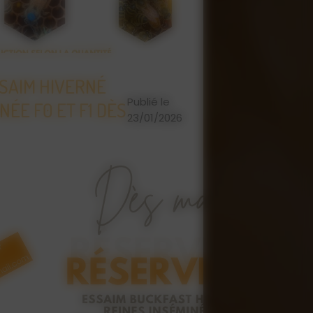
CARDIE : MATÉRIEL
NOURRI
PRODUCTION ET VENTE DE
Aidez
Notre sir
maltose d
lteur professionnel ou débutant,
eille de Picardie tout le nécessaire
Les nourri
hes, vêtements de
Nutripr
élevage, équipements de miellerie,
nos rayons épicerie fine, pots et...