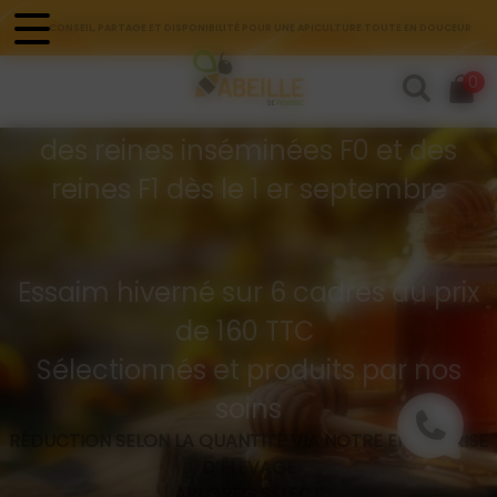
Panneau de gestion des cookies
CONSEIL, PARTAGE ET DISPONIBILITÉ POUR UNE APICULTURE TOUTE EN DOUCEUR
Commandes d'essaims
0
Buckfast hivernés
des reines inséminées F0 et des
reines F1 dès le 1 er septembre
Essaim hiverné sur 6 cadres au prix
de 160 TTC
Sélectionnés et produits par nos
soins
RÉDUCTION SELON LA QUANTITÉ VIA NOTRE ENTREPRISE
D’ÉLEVAGE
API GREG SÉLECT