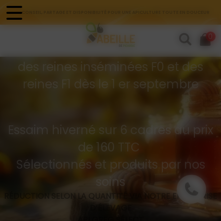
Panneau de gestion des cookies
CONSEIL, PARTAGE ET DISPONIBILITÉ POUR UNE APICULTURE TOUTE EN DOUCEUR
Commandes d'essaims
0
Buckfast hivernés
des reines inséminées F0 et des
reines F1 dès le 1 er septembre
Essaim hiverné sur 6 cadres au prix
de 160 TTC
Sélectionnés et produits par nos
soins
RÉDUCTION SELON LA QUANTITÉ VIA NOTRE ENTREPRISE
D’ÉLEVAGE
API GREG SÉLECT