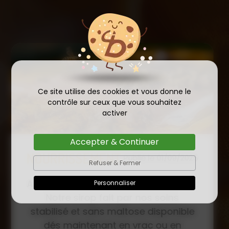
Ce site utilise des cookies et vous donne le
contrôle sur ceux que vous souhaitez
activer
Accepter & Continuer
COMMANDE D'ESSAIM
Refuser & Fermer
HIVERNÉ DE REINE
Publié le
Personnaliser
INSÉMINÉE F0 ET F1 DÈS
23/01/2026
MAINTENANT