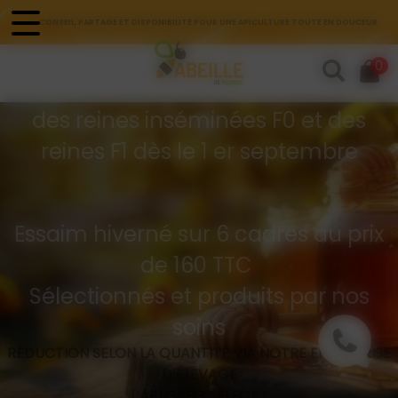
Panneau de gestion des cookies
CONSEIL, PARTAGE ET DISPONIBILITÉ POUR UNE APICULTURE TOUTE EN DOUCEUR
Commandes d'essaims
0
Buckfast hivernés
des reines inséminées F0 et des
reines F1 dès le 1 er septembre
Essaim hiverné sur 6 cadres au prix
de 160 TTC
Sélectionnés et produits par nos
soins
RÉDUCTION SELON LA QUANTITÉ VIA NOTRE ENTREPRISE
D’ÉLEVAGE
API GREG SÉLECT