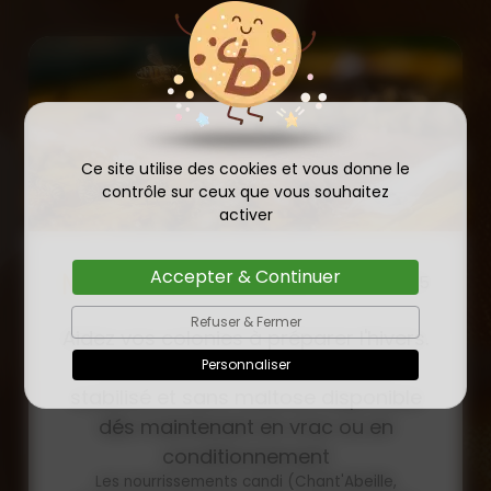
Ce site utilise des cookies et vous donne le
contrôle sur ceux que vous souhaitez
activer
Accepter & Continuer
COMMANDE D'ESSAIM
HIVERNÉ DE REINE
Refuser & Fermer
Publié le
INSÉMINÉE F0 ET F1 DÈS
23/01/2026
Personnaliser
MAINTENANT