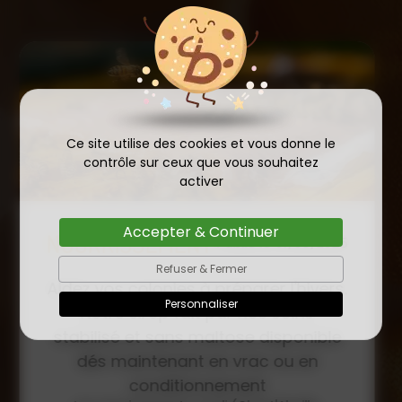
Ce site utilise des cookies et vous donne le
contrôle sur ceux que vous souhaitez
activer
Accepter & Continuer
COMMANDE D'ESSAIM
HIVERNÉ DE REINE
Refuser & Fermer
Publié le
INSÉMINÉE F0 ET F1 DÈS
23/01/2026
Personnaliser
MAINTENANT