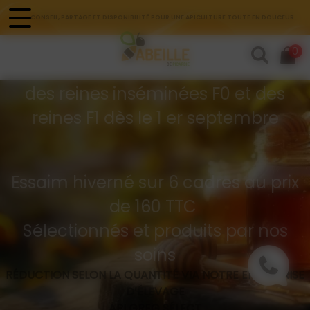
Panneau de gestion des cookies
CONSEIL, PARTAGE ET DISPONIBILITÉ POUR UNE APICULTURE TOUTE EN DOUCEUR
Commandes d'essaims
0
Buckfast hivernés
des reines inséminées F0 et des
reines F1 dès le 1 er septembre
Essaim hiverné sur 6 cadres au prix
de 160 TTC
Sélectionnés et produits par nos
soins
RÉDUCTION SELON LA QUANTITÉ VIA NOTRE ENTREPRISE
D’ÉLEVAGE
API GREG SÉLECT