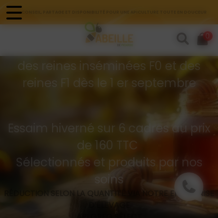
Panneau de gestion des cookies
CONSEIL, PARTAGE ET DISPONIBILITÉ POUR UNE APICULTURE TOUTE EN DOUCEUR
Commandes d'essaims
0
Buckfast hivernés
des reines inséminées F0 et des
reines F1 dès le 1 er septembre
Essaim hiverné sur 6 cadres au prix
de 160 TTC
Sélectionnés et produits par nos
soins
RÉDUCTION SELON LA QUANTITÉ VIA NOTRE ENTREPRISE
D’ÉLEVAGE
API GREG SÉLECT