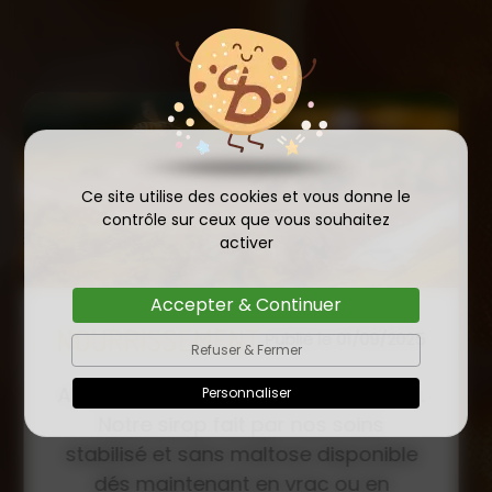
Ce site utilise des cookies et vous donne le
contrôle sur ceux que vous souhaitez
activer
Accepter & Continuer
COMMANDE D'ESSAIM
Refuser & Fermer
HIVERNÉ DE REINE
Publié le
Personnaliser
INSÉMINÉE F0 ET F1 DÈS
23/01/2026
MAINTENANT