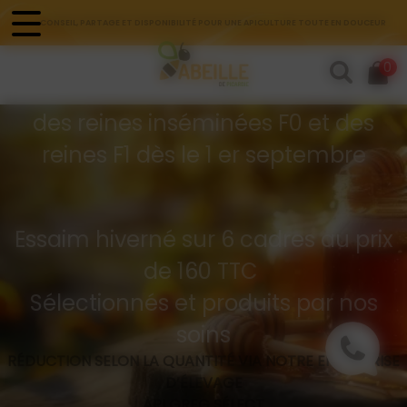
Panneau de gestion des cookies
CONSEIL, PARTAGE ET DISPONIBILITÉ POUR UNE APICULTURE TOUTE EN DOUCEUR
Commandes d'essaims
0
Buckfast hivernés
des reines inséminées F0 et des
reines F1 dès le 1 er septembre
Essaim hiverné sur 6 cadres au prix
de 160 TTC
Sélectionnés et produits par nos
soins
RÉDUCTION SELON LA QUANTITÉ VIA NOTRE ENTREPRISE
D’ÉLEVAGE
API GREG SÉLECT