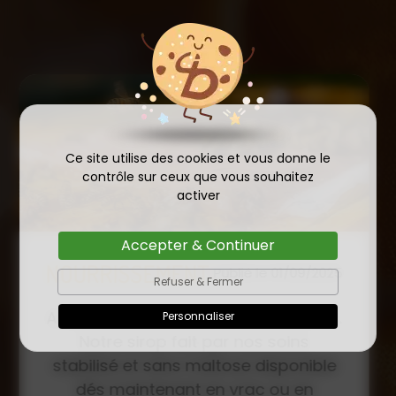
Ce site utilise des cookies et vous donne le
contrôle sur ceux que vous souhaitez
activer
Accepter & Continuer
COMMANDE D'ESSAIM
Refuser & Fermer
HIVERNÉ DE REINE
Publié le
Personnaliser
INSÉMINÉE F0 ET F1 DÈS
23/01/2026
MAINTENANT