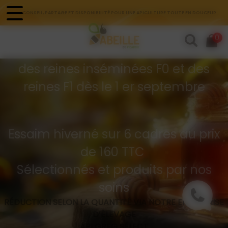
Panneau de gestion des cookies
CONSEIL, PARTAGE ET DISPONIBILITÉ POUR UNE APICULTURE TOUTE EN DOUCEUR
Commandes d'essaims
0
Buckfast hivernés
des reines inséminées F0 et des
reines F1 dès le 1 er septembre
Essaim hiverné sur 6 cadres au prix
de 160 TTC
Sélectionnés et produits par nos
soins
RÉDUCTION SELON LA QUANTITÉ VIA NOTRE ENTREPRISE
D’ÉLEVAGE
API GREG SÉLECT