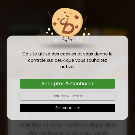
Ce site utilise des cookies et vous donne le
contrôle sur ceux que vous souhaitez
activer
Accepter & Continuer
COMMANDE D'ESSAIM
Refuser & Fermer
HIVERNÉ DE REINE
Publié le
Personnaliser
INSÉMINÉE F0 ET F1 DÈS
23/01/2026
MAINTENANT