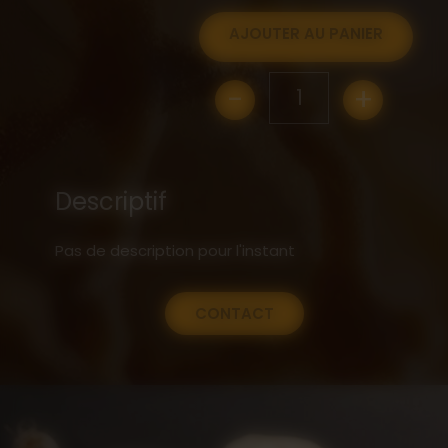
AJOUTER AU PANIER
-
+
1
Descriptif
Pas de description pour l'instant
CONTACT