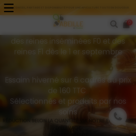
Panneau de gestion des cookies
CONSEIL, PARTAGE ET DISPONIBILITÉ POUR UNE APICULTURE TOUTE EN DOUCEUR
Commandes d'essaims
0
Buckfast hivernés
des reines inséminées F0 et des
reines F1 dès le 1 er septembre
Essaim hiverné sur 6 cadres au prix
de 160 TTC
Sélectionnés et produits par nos
soins
RÉDUCTION SELON LA QUANTITÉ VIA NOTRE ENTREPRISE
D’ÉLEVAGE
API GREG SÉLECT