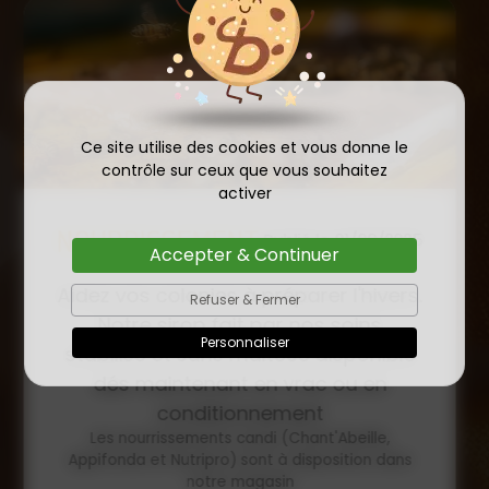
Ce site utilise des cookies et vous donne le
contrôle sur ceux que vous souhaitez
activer
COMMANDE D'ESSAIM
Accepter & Continuer
HIVERNÉ DE REINE
Publié le
Refuser & Fermer
INSÉMINÉE F0 ET F1 DÈS
23/01/2026
Personnaliser
MAINTENANT