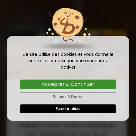
Ce site utilise des cookies et vous donne le
contrôle sur ceux que vous souhaitez
activer
Accepter & Continuer
COMMANDE D'ESSAIM
Refuser & Fermer
HIVERNÉ DE REINE
Publié le
Personnaliser
INSÉMINÉE F0 ET F1 DÈS
23/01/2026
MAINTENANT