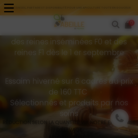
Panneau de gestion des cookies
CONSEIL, PARTAGE ET DISPONIBILITÉ POUR UNE APICULTURE TOUTE EN DOUCEUR
Commandes d'essaims
0
Buckfast hivernés
des reines inséminées F0 et des
reines F1 dès le 1 er septembre
Essaim hiverné sur 6 cadres au prix
de 160 TTC
Sélectionnés et produits par nos
soins
RÉDUCTION SELON LA QUANTITÉ VIA NOTRE ENTREPRISE
D’ÉLEVAGE
API GREG SÉLECT