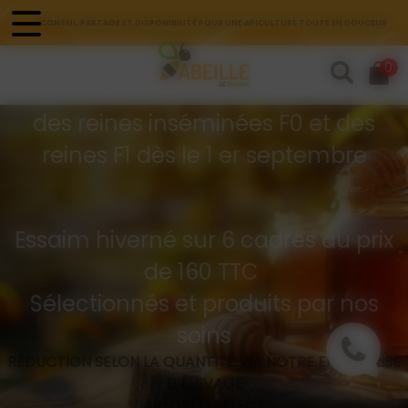
Panneau de gestion des cookies
CONSEIL, PARTAGE ET DISPONIBILITÉ POUR UNE APICULTURE TOUTE EN DOUCEUR
Commandes d'essaims
0
Buckfast hivernés
des reines inséminées F0 et des
reines F1 dès le 1 er septembre
Essaim hiverné sur 6 cadres au prix
de 160 TTC
Sélectionnés et produits par nos
soins
RÉDUCTION SELON LA QUANTITÉ VIA NOTRE ENTREPRISE
D’ÉLEVAGE
API GREG SÉLECT