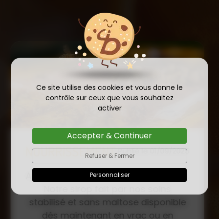
Ce site utilise des cookies et vous donne le
contrôle sur ceux que vous souhaitez
activer
Accepter & Continuer
COMMANDE D'ESSAIM
Refuser & Fermer
HIVERNÉ DE REINE
Publié le
Personnaliser
INSÉMINÉE F0 ET F1 DÈS
23/01/2026
MAINTENANT