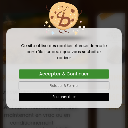
Ce site utilise des cookies et vous donne le
contrôle sur ceux que vous souhaitez
activer
Accepter & Continuer
COMMANDE D'ESSAIM
HIVERNÉ DE REINE
Refuser & Fermer
Publié le
INSÉMINÉE F0 ET F1 DÈS
23/01/2026
Personnaliser
MAINTENANT