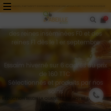
Panneau de gestion des cookies
CONSEIL, PARTAGE ET DISPONIBILITÉ POUR UNE APICULTURE TOUTE EN DOUCEUR
Commandes d'essaims
0
Buckfast hivernés
des reines inséminées F0 et des
reines F1 dès le 1 er septembre
Essaim hiverné sur 6 cadres au prix
de 160 TTC
Sélectionnés et produits par nos
soins
RÉDUCTION SELON LA QUANTITÉ VIA NOTRE ENTREPRISE
D’ÉLEVAGE
API GREG SÉLECT