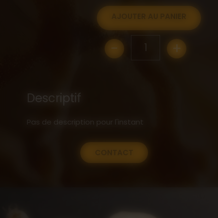
AJOUTER AU PANIER
-
+
1
Descriptif
Pas de description pour l'instant
CONTACT