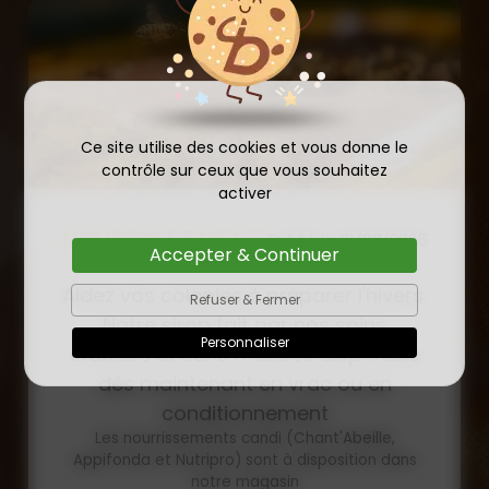
Ce site utilise des cookies et vous donne le
contrôle sur ceux que vous souhaitez
activer
COMMANDE D'ESSAIM
Accepter & Continuer
HIVERNÉ DE REINE
Publié le
Refuser & Fermer
INSÉMINÉE F0 ET F1 DÈS
23/01/2026
Personnaliser
MAINTENANT