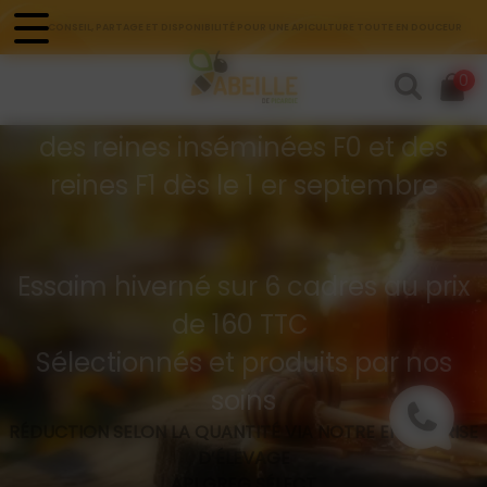
Panneau de gestion des cookies
CONSEIL, PARTAGE ET DISPONIBILITÉ POUR UNE APICULTURE TOUTE EN DOUCEUR
Commandes d'essaims
0
Buckfast hivernés
des reines inséminées F0 et des
reines F1 dès le 1 er septembre
Essaim hiverné sur 6 cadres au prix
de 160 TTC
Sélectionnés et produits par nos
soins
RÉDUCTION SELON LA QUANTITÉ VIA NOTRE ENTREPRISE
D’ÉLEVAGE
API GREG SÉLECT