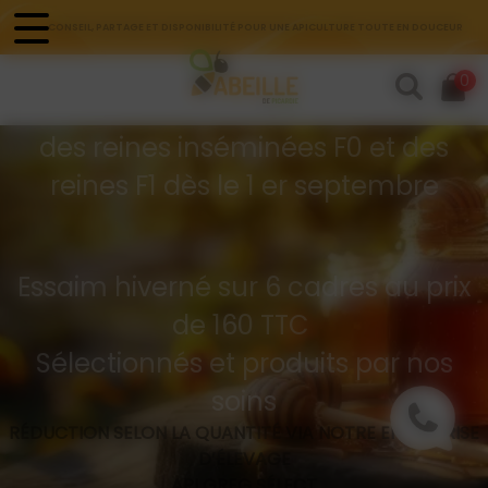
Panneau de gestion des cookies
CONSEIL, PARTAGE ET DISPONIBILITÉ POUR UNE APICULTURE TOUTE EN DOUCEUR
Commandes d'essaims
0
Buckfast hivernés
des reines inséminées F0 et des
reines F1 dès le 1 er septembre
Essaim hiverné sur 6 cadres au prix
de 160 TTC
Sélectionnés et produits par nos
soins
RÉDUCTION SELON LA QUANTITÉ VIA NOTRE ENTREPRISE
D’ÉLEVAGE
API GREG SÉLECT