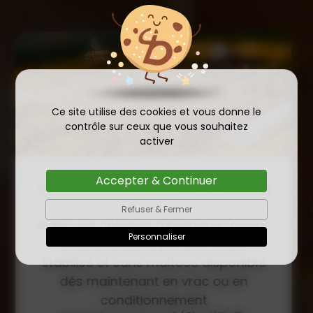
Ce site utilise des cookies et vous donne le
contrôle sur ceux que vous souhaitez
activer
Accepter & Continuer
COMMANDE D'ESSAIM
HIVERNÉ DE REINE
Refuser & Fermer
Publié le
INSÉMINÉE F0 ET F1 DÈS
23/01/2026
Personnaliser
MAINTENANT