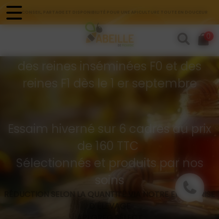
Panneau de gestion des cookies
CONSEIL, PARTAGE ET DISPONIBILITÉ POUR UNE APICULTURE TOUTE EN DOUCEUR
Commandes d'essaims
0
Buckfast hivernés
des reines inséminées F0 et des
reines F1 dès le 1 er septembre
Essaim hiverné sur 6 cadres au prix
de 160 TTC
Sélectionnés et produits par nos
soins
RÉDUCTION SELON LA QUANTITÉ VIA NOTRE ENTREPRISE
D’ÉLEVAGE
API GREG SÉLECT