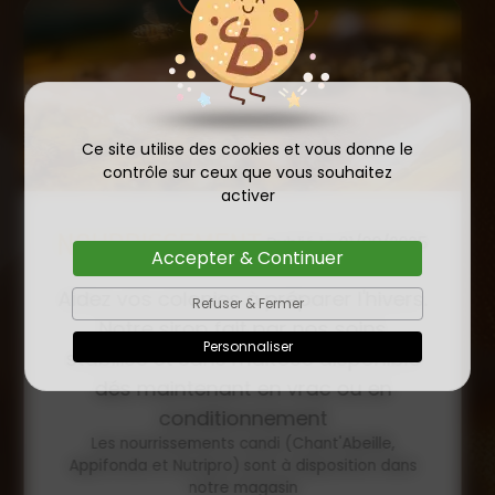
Ce site utilise des cookies et vous donne le
contrôle sur ceux que vous souhaitez
activer
COMMANDE D'ESSAIM
Accepter & Continuer
HIVERNÉ DE REINE
Publié le
Refuser & Fermer
INSÉMINÉE F0 ET F1 DÈS
23/01/2026
Personnaliser
MAINTENANT