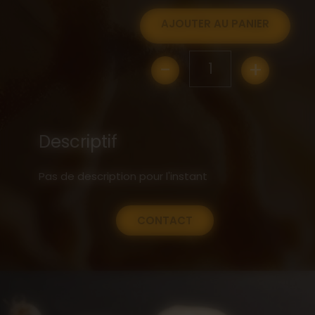
AJOUTER AU PANIER
-
+
1
Descriptif
Pas de description pour l'instant
CONTACT