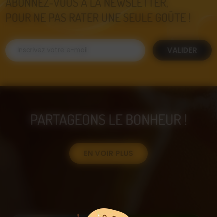
ABONNEZ-VOUS À LA NEWSLETTER,
POUR NE PAS RATER UNE SEULE GOÛTE !
VALIDER
PARTAGEONS LE BONHEUR !
EN VOIR PLUS