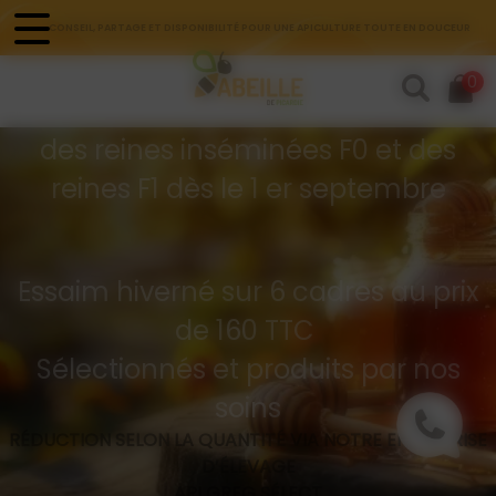
Panneau de gestion des cookies
CONSEIL, PARTAGE ET DISPONIBILITÉ POUR UNE APICULTURE TOUTE EN DOUCEUR
Commandes d'essaims
0
Buckfast hivernés
des reines inséminées F0 et des
reines F1 dès le 1 er septembre
Essaim hiverné sur 6 cadres au prix
de 160 TTC
Sélectionnés et produits par nos
soins
RÉDUCTION SELON LA QUANTITÉ VIA NOTRE ENTREPRISE
D’ÉLEVAGE
API GREG SÉLECT