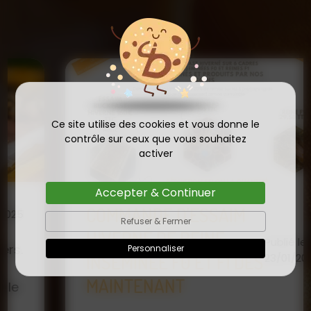
Ce site utilise des cookies et vous donne le
contrôle sur ceux que vous souhaitez
activer
Accepter & Continuer
COMMANDE D'ESSAIM
Refuser & Fermer
HIVERNÉ DE REINE
Publié le
Personnaliser
INSÉMINÉE F0 ET F1 DÈS
23/01/2026
MAINTENANT