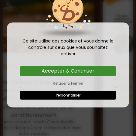
Ce site utilise des cookies et vous donne le
contrôle sur ceux que vous souhaitez
activer
COMMANDE D'ESSAIM
Accepter & Continuer
HIVERNÉ DE REINE
Publié le
Refuser & Fermer
INSÉMINÉE F0 ET F1 DÈS
23/01/2026
Personnaliser
MAINTENANT