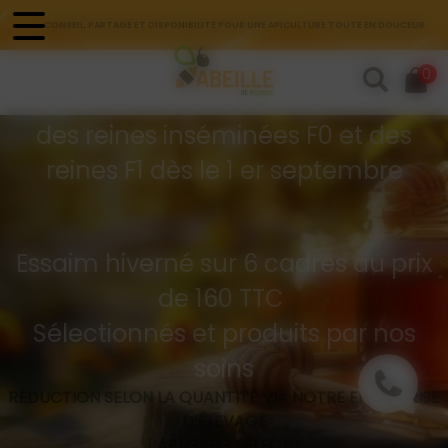
Panneau de gestion des cookies
CONSEIL, PARTAGE ET DISPONIBILITÉ POUR UNE APICULTURE TOUTE EN DOUCEUR
Commandes d'essaims
0
Buckfast hivernés
des reines inséminées F0 et des
reines F1 dès le 1 er septembre
Essaim hiverné sur 6 cadres au prix
de 160 TTC
Sélectionnés et produits par nos
soins
RÉDUCTION SELON LA QUANTITÉ VIA NOTRE ENTREPRISE
D’ÉLEVAGE
API GREG SÉLECT