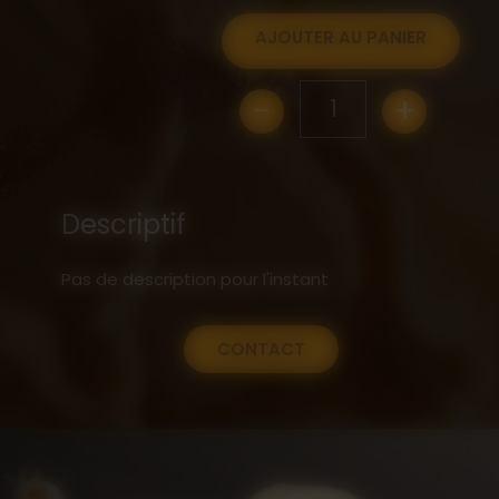
AJOUTER AU PANIER
-
+
1
Descriptif
Pas de description pour l'instant
CONTACT